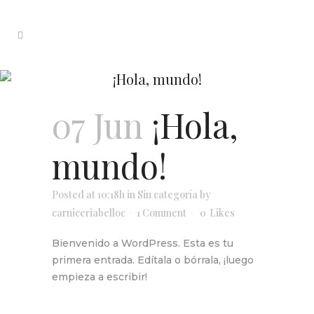
¡Hola, mundo!
07 Jun
¡Hola,
mundo!
Posted at 10:18h
in Sin categoría
by
carniceriabelloc
1 Comment
0
Likes
Bienvenido a WordPress. Esta es tu
primera entrada. Edítala o bórrala, ¡luego
empieza a escribir!